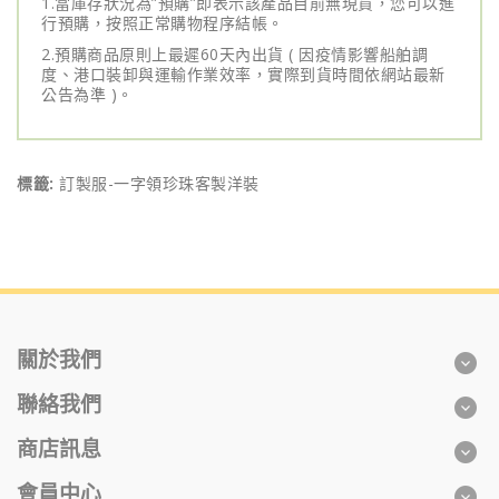
1.當庫存狀況為”預購”即表示該產品目前無現貨，您可以進
行預購，按照正常購物程序結帳。
2.預購商品原則上最遲60天內出貨 ( 因疫情影響船舶調
度、港口裝卸與運輸作業效率，實際到貨時間依網站最新
公告為準 )。
標籤:
訂製服-一字領珍珠客製洋裝
關於我們
聯絡我們
商店訊息
會員中心