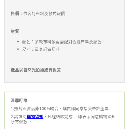
售價：
依客訂布料及款式報價
材質
顏色：多款布料依客需配對合適布料及顏色
尺寸：量身訂做尺寸
產品以自然光拍攝或有色差
溫馨叮嚀
1.照片與實品非100%吻合，購買即同意接受些許差異。
2.請詳閱
購物須知
，凡經結帳完成 ，即表示同意購物須知
所有條款 。