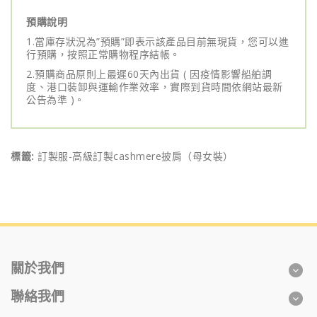
預購說明
1.當庫存狀況為”預購”即表示該產品目前無現貨，您可以進
行預購，按照正常購物程序結帳。
2.預購商品原則上最遲60天內出貨 ( 因疫情影響船舶調
度、港口裝卸與運輸作業效率，實際到貨時間依網站最新
公告為準 )。
標籤:
訂製服-高級訂製cashmere披肩（母女裝）
關於我們
聯絡我們